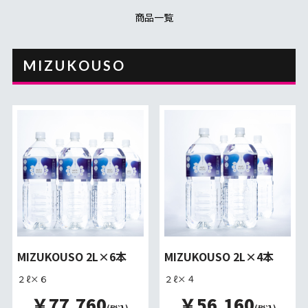
商品一覧
MIZUKOUSO
MIZUKOUSO 2L×6本
MIZUKOUSO 2L×4本
２ℓ×６
２ℓ×４
￥77,760
￥56,160