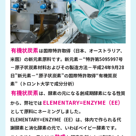
有機状炭素
は国際特許取得（日本、オーストラリア、
米国）の新元素原料です。新元素－“特許第5095997号
－原子状炭素材料およびその製造方法－平成24年9月28
日”新元素－“原子状炭素”の国際特許取得“有機質炭
素”（トロント大学で成分分析）
有機状炭素
は、酵素の元になる創成期酵素になる性質
ELEMENTARY=ENZYME（EE）
から、弊社では
として原料にネーミングしました。
ELEMENTARY=ENZYME（EE）は、体内で作られる代
謝酵素と消化酵素の元で、いわばベイビー酵素です。