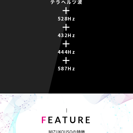
テラヘルツ波
＋
528Hz
＋
432Hz
＋
444Hz
＋
587Hz
FEATURE
MIZUKOUSOの特徴