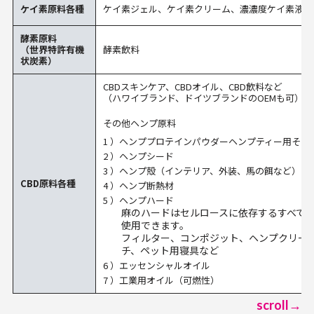
ケイ素原料各種
ケイ素ジェル、ケイ素クリーム、濃濃度ケイ素液な
酵素原料
（世界特許有機
酵素飲料
状炭素）
CBDスキンケア、CBDオイル、CBD飲料など
（ハワイブランド、ドイツブランドのOEMも可）
その他ヘンプ原料
1 ）ヘンププロテインパウダーヘンプティー用その
2 ）ヘンプシード
3 ）ヘンプ殻（インテリア、外装、馬の餌など）
CBD原料各種
4 ）ヘンプ断熱材
5 ）ヘンプハード
麻のハードはセルロースに依存するすべて
使用できます。
フィルター、コンポジット、ヘンプクリー
チ、ペット用寝具など
6 ）エッセンシャルオイル
7 ）工業用オイル（可燃性）
scroll→