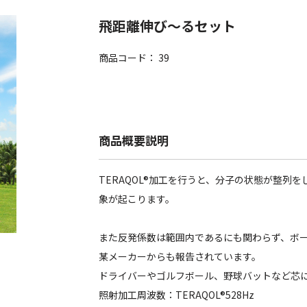
飛距離伸び〜るセット
商品コード：
39
商品概要説明
TERAQOL®加工を行うと、分子の状態が整列
象が起こります。
また反発係数は範囲内であるにも関わらず、ボ
某メーカーからも報告されています。
ドライバーやゴルフボール、野球バットなど芯
照射加工周波数：TERAQOL®︎528Hz